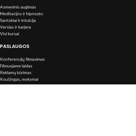
Asmeninis augimas
Meditacijos ir hipnozės
Santykiai ir intuicija
Verslas ir karjera
Visi kursai
PASLAUGOS
Konferencijų filmavimas
Filmuojame laidas
Reklamų kūrimas
Koučingas, mokymai
2025
Visos teisės saugomos.
UŽSIPRENUMERUOKITE NAUJIENLAIŠKĮ IR
GAUKITE -15% NUOLAIDĄ
Prenumeruoti