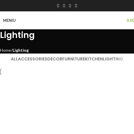
MENIU
0.0
Lighting
Home
Lighting
ALL
ACCESSORIES
DECOR
FURNITURE
KITCHEN
LIGHTING
Lighting
Venenatis nam phasellus