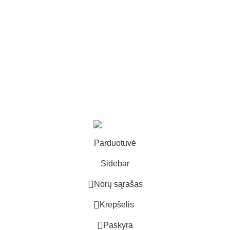
Visi kursai
Pasdl
Konferencijų filmavimas
Filmuojame laidas
Reklamų kūrimas
Koučingas, mokymai
2025
Visos teisės saugomos.
Parduotuvė
Sidebar
Norų sąrašas
0
Krepšelis
Paskyra