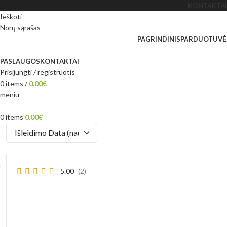
KONTAKTAI
Ieškoti
Norų sąrašas
PAGRINDINIS
PARDUOTUVĖ
PASLAUGOS
KONTAKTAI
Prisijungti / registruotis
0
items
/
0.00
€
meniu
0
items
0.00
€
5.00
(2)
A
š
m