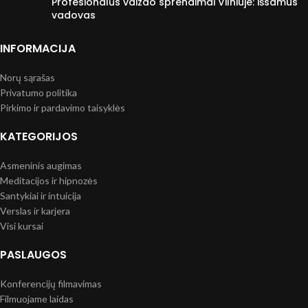
Profesionalūs vaizdo sprendimai Vilniuje: išsamus
s
vadovas
y
b
INFORMACIJA
i
Norų sąrašas
ų
Privatumo politika
k
Pirkimo ir pardavimo taisyklės
o
KATEGORIJOS
m
Asmeninis augimas
p
Meditacijos ir hipnozės
a
Santykiai ir intuicija
Verslas ir karjera
s
Visi kursai
a
PASLAUGOS
s
”
Konferencijų filmavimas
Filmuojame laidas