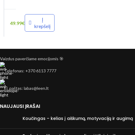
k
s
y
t
Į
49.99
€
k
krepšelį
a
s
s
ė
„
k
T
Vaizdus paverčiame emocijomis 🎯
m
a
Telefonas: +370 6113 7777
ė
v
s
o
El. paštas: labas@leen.lt
b
s
a
t
NAUJAUSI ĮRAŠAI
i
i
Koučingas – kelias į aiškumą, motyvaciją ir augimą
m
p
ė
r