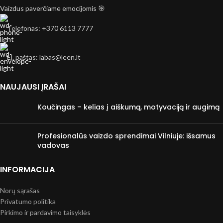
Vaizdus paverčiame emocijomis 🎯
Telefonas: +370 6113 7777
El. paštas: labas@leen.lt
NAUJAUSI ĮRAŠAI
Koučingas – kelias į aiškumą, motyvaciją ir augimą
Profesionalūs vaizdo sprendimai Vilniuje: išsamus
vadovas
INFORMACIJA
Norų sąrašas
Privatumo politika
Pirkimo ir pardavimo taisyklės