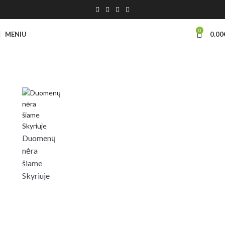
0
MENIU
0.00
Duomenų
nėra
šiame
Skyriuje