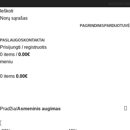
KONTAKTAI
Ieškoti
Norų sąrašas
PAGRINDINIS
PARDUOTUVĖ
PASLAUGOS
KONTAKTAI
Prisijungti / registruotis
0
items
/
0.00
€
meniu
0
items
0.00
€
Asmeninis augimas
Kategorijos
Pradžia
Asmeninis augimas