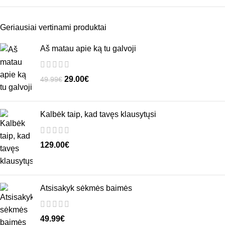
Geriausiai vertinami produktai
Aš matau apie ką tu galvoji
29.00
€
49.99
€
Kalbėk taip, kad tavęs klausytųsi
129.00
€
Atsisakyk sėkmės baimės
49.99
€