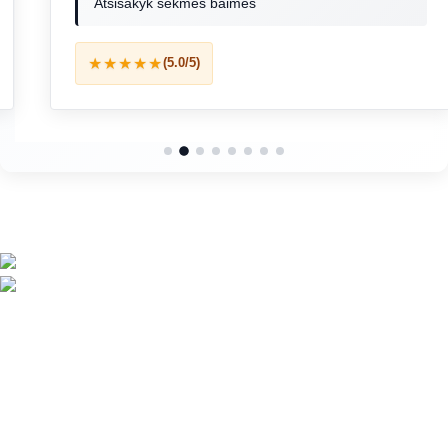
Atsisakyk sėkmės baimės
★★★★★
(5.0/5)
Vaizdus paverčiame emocijomis 🎯
Telefonas: +370 6113 7777
El. paštas: labas@leen.lt
Naujausi įrašai
Koučingas – kelias į aiškumą, motyvaciją ir augimą
Profesionalūs vaizdo sprendimai Vilniuje: išsamus