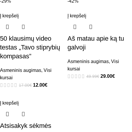
-29%
-42%
Į krepšelį
Į krepšelį
50 klausimų video
Aš matau apie ką tu
testas „Tavo stiprybių
galvoji
kompasas”
Asmeninis augimas
,
Visi
kursai
Asmeninis augimas
,
Visi
29.00
€
49.99
€
kursai
12.00
€
17.00
€
Į krepšelį
Atsisakyk sėkmės