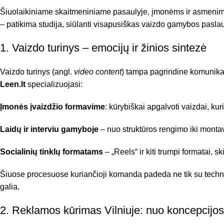
Šiuolaikiniame skaitmeniniame pasaulyje, įmonėms ir asmenims,
– patikima studija, siūlanti visapusiškas vaizdo gamybos pasla
1. Vaizdo turinys – emocijų ir žinios sintezė
Vaizdo turinys (angl.
video content
) tampa pagrindine komunikac
Leen.lt
specializuojasi:
Įmonės įvaizdžio formavime
: kūrybiškai apgalvoti vaizdai, kuri
Laidų ir interviu gamyboje
– nuo struktūros rengimo iki montavi
Socialinių tinklų formatams
– „Reels“ ir kiti trumpi formatai, sk
Šiuose procesuose kuriančioji komanda padeda ne tik su techninėm
galia.
2. Reklamos kūrimas Vilniuje: nuo koncepcijos