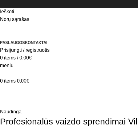
Ieškoti
Norų sąrašas
PASLAUGOS
KONTAKTAI
Prisijungti / registruotis
0
items
/
0.00
€
meniu
0
items
0.00
€
Blog
Home
Naudinga
Naudinga
Profesionalūs vaizdo sprendimai Vi