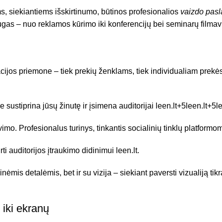
 siekiantiems išskirtinumo, būtinos profesionalios
vaizdo pas
ugas – nuo reklamos kūrimo iki konferencijų bei seminarų filma
ijos priemone – tiek prekių ženklams, tiek individualiam prekės
e sustiprina jūsų žinutę ir įsimena auditorijai
leen.lt
+5
leen.lt
+5
l
mo. Profesionalus turinys, tinkantis socialinių tinklų platformo
irti auditorijos įtraukimo didinimui
leen.lt
.
is detalėmis, bet ir su vizija – siekiant paversti vizualiją tik
 iki ekranų