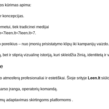
os kūrimas apima:
ir koncepcijas.
netui, tiek tradicinei medijai
m
+7
leen.lt
+7
leen.lt
+7
.
o poreikius – nuo įmonių prisistatymo klipų iki kampanijų vaizdo.
ir stiprią vizualinę istoriją, kuri skleidžia žinią, identitetą ir v
je
 atmosferą profesionaliai ir estetiškai. Šioje srityje
Leen.lt
siūlo
 garso įranga, operatorių komandą.
inkimų adaptavimas skirtingoms platformoms
.