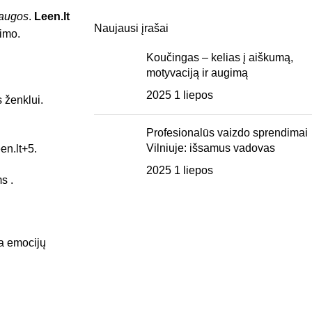
laugos
.
Leen.lt
Naujausi įrašai
vimo.
Koučingas – kelias į aiškumą,
motyvaciją ir augimą
2025 1 liepos
 ženklui.
Profesionalūs vaizdo sprendimai
Vilniuje: išsamus vadovas
een.lt
+5
.
2025 1 liepos
ms
.
ra emocijų