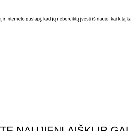
ir interneto puslapį, kad jų nebereiktų įvesti iš naujo, kai kitą k
i
Informacija
ingas – kelias į aiškumą,
Norų sąrašas
vaciją ir augimą
Privatumo politika
Pirkimo ir pardavimo
taisyklės
fesionalūs vaizdo sprendimai
niuje: išsamus vadovas
E NAUJIENLAIŠKĮ IR GAU