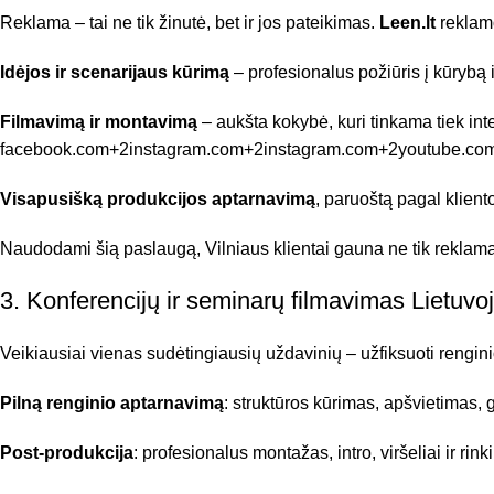
Reklama – tai ne tik žinutė, bet ir jos pateikimas.
Leen.lt
reklam
Idėjos ir scenarijaus kūrimą
– profesionalus požiūris į kūrybą 
Filmavimą ir montavimą
– aukšta kokybė, kuri tinkama tiek inter
facebook.com
+2
instagram.com
+2
instagram.com
+2
youtube.co
Visapusišką produkcijos aptarnavimą
, paruoštą pagal klient
Naudodami šią paslaugą, Vilniaus klientai gauna ne tik reklamą, bet 
3. Konferencijų ir seminarų filmavimas Lietuvo
Veikiausiai vienas sudėtingiausių uždavinių – užfiksuoti renginio
Pilną renginio aptarnavimą
: struktūros kūrimas, apšvietimas,
Post-produkcija
: profesionalus montažas, intro, viršeliai ir r