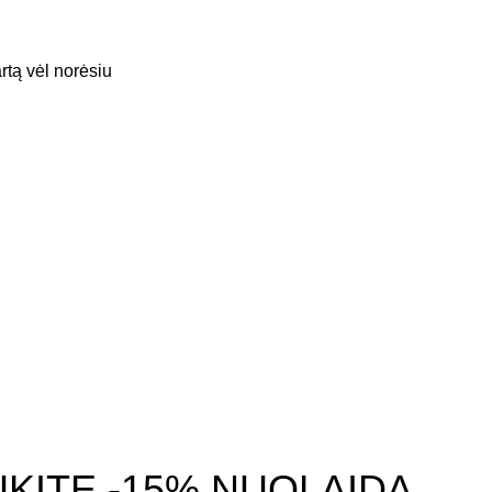
artą vėl norėsiu
Kategorijos
Pasdl
Asmeninis augimas
Konferencijų filmavimas
Meditacijos ir hipnozės
Filmuojame laidas
Santykiai ir intuicija
Reklamų kūrimas
Verslas ir karjera
Koučingas, mokymai
Visi kursai
KITE -15% NUOLAIDĄ