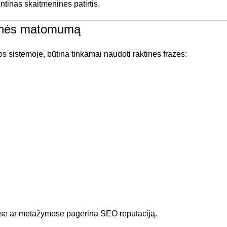
intinas skaitmenines patirtis.
tainės matomumą
os sistemoje, būtina tinkamai naudoti raktines frazes:
aštėse ar metažymose pagerina SEO reputaciją.