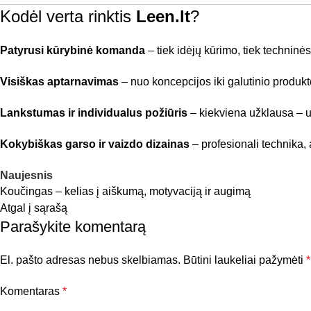
Kodėl verta rinktis
Leen.lt
?
Patyrusi kūrybinė komanda
– tiek idėjų kūrimo, tiek techninės 
Visiškas aptarnavimas
– nuo koncepcijos iki galutinio produkt
Lankstumas ir individualus požiūris
– kiekviena užklausa – un
Kokybiškas garso ir vaizdo dizainas
– profesionali technika,
Naujesnis
Koučingas – kelias į aiškumą, motyvaciją ir augimą
Atgal į sąrašą
Parašykite komentarą
El. pašto adresas nebus skelbiamas.
Būtini laukeliai pažymėti
*
Komentaras
*