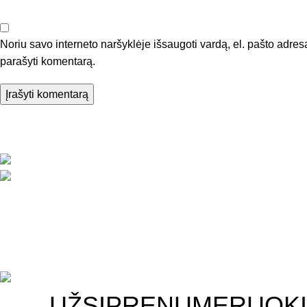
Noriu savo interneto naršyklėje išsaugoti vardą, el. pašto adresą 
parašyti komentarą.
Naujausi įraša
Vaizdus paverčiame emocijomis 🎯
Kouč
Telefonas: +370 6113 7777
moty
El. paštas: labas@leen.lt
Pro
Vil
2025
Visos teisės saugomos.
UŽSIPRENUMERUOKIT