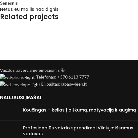
Senesnis
Netus eu mollis hac dignis
Related projects
Kitchen
Leo uteu ullamcorper
Vaizdus paverčiame emocijomis 🎯
Telefonas: +370 6113 7777
El. paštas: labas@leen.lt
NAUJAUSI ĮRAŠAI
Koučingas – kelias į aiškumą, motyvaciją ir augimą
Profesionalūs vaizdo sprendimai Vilniuje: išsamus
vadovas