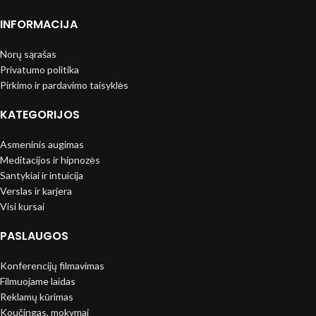
INFORMACIJA
Norų sąrašas
Privatumo politika
Pirkimo ir pardavimo taisyklės
KATEGORIJOS
Asmeninis augimas
Meditacijos ir hipnozės
Santykiai ir intuicija
Verslas ir karjera
Visi kursai
PASLAUGOS
Konferencijų filmavimas
Filmuojame laidas
Reklamų kūrimas
Koučingas, mokymai