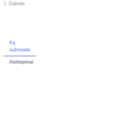
Dalintis
Ką
sužinosite
Atsiliepimai
Apie
kursą
VIDEO
TESTAS:
kaip
nustoti