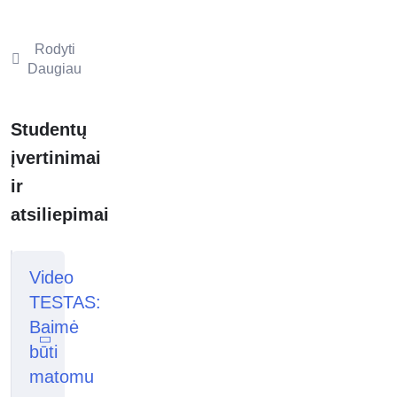
bijoti
kritikos
ir
Rodyti
vertinimų?
Daugiau
Ar
Studentų
tavo
gyvenimas
įvertinimai
vyksta
ir
„laukiamajame“?
atsiliepimai
Ar
tai
Video
apie
TESTAS:
tave?
Baimė
•
būti
Tyli
matomu
susirinkimuose,