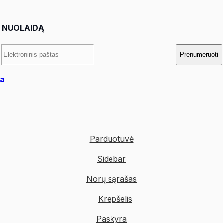
% NUOLAIDĄ
Prenumeruoti
ka
Parduotuvė
Sidebar
Norų sąrašas
Krepšelis
Paskyra