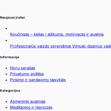
Naujausi įrašai
Koučingas – kelias į aiškumą, motyvaciją ir augimą
Profesionalūs vaizdo sprendimai Vilniuje: išsamus va
Informacija
Norų sąrašas
Privatumo politika
Pirkimo ir pardavimo taisyklės
Kategorijos
Asmeninis augimas
Meditacijos ir hipnozės