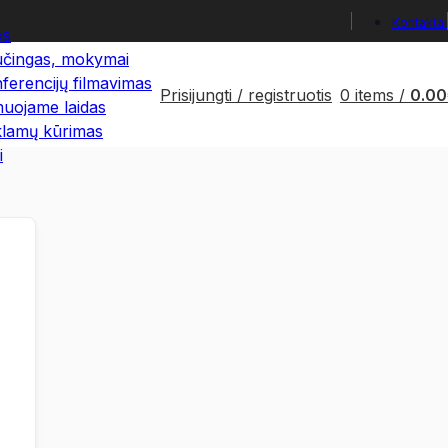
Kontaktai
os
čingas, mokymai
ferencijų filmavimas
Prisijungti / registruotis
0
items
/
0.00
muojame laidas
lamų kūrimas
i