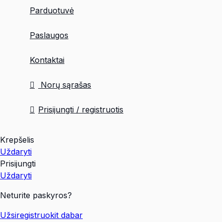
Parduotuvė
Paslaugos
Kontaktai
Norų sąrašas
Prisijungti / registruotis
Krepšelis
Uždaryti
Prisijungti
Uždaryti
Neturite paskyros?
Užsiregistruokit dabar