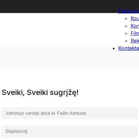
Paslaug
Kou
Kon
Fil
Rek
Kontakta
Sveiki, Sveiki sugrįžę!