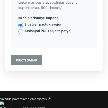
Linkėjimas bus atspausdintas dovanų
kupone (max. 500 simbolių)
📧 Kaip pristatyti kuponą:
Siųsti el. paštu gavėjui
Atsisiųsti PDF (siųsite patys)
PIRKTI DABAR
Vaizdus paverčiame emocijomis 🎯