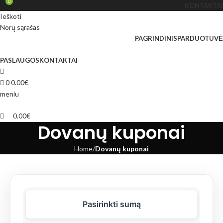
0
KONTAKTAI
Ieškoti
Norų sąrašas
PAGRINDINIS
PARDUOTUVĖ
PASLAUGOS
KONTAKTAI
0
0.00
€
meniu
0.00
€
Dovanų kuponai
Home
Dovanų kuponai
Pasirinkti sumą