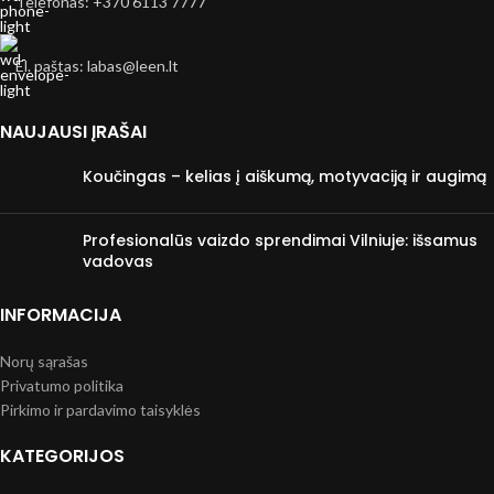
Telefonas: +370 6113 7777
El. paštas: labas@leen.lt
NAUJAUSI ĮRAŠAI
Koučingas – kelias į aiškumą, motyvaciją ir augimą
Profesionalūs vaizdo sprendimai Vilniuje: išsamus
vadovas
INFORMACIJA
Norų sąrašas
Privatumo politika
Pirkimo ir pardavimo taisyklės
KATEGORIJOS